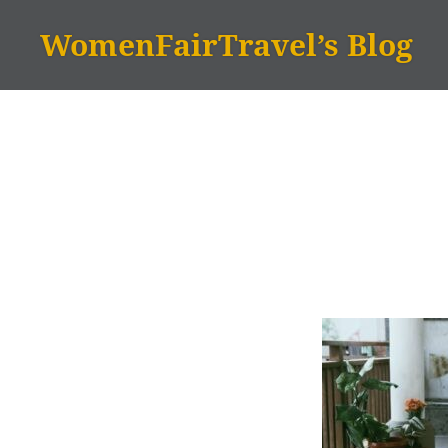
Zum
WomenFairTravel’s Blog
Inhalt
springen