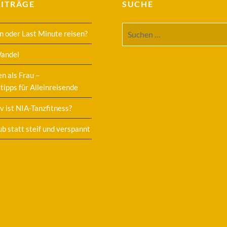
EITRÄGE
SUCHE
Suchen
n oder Last Minute reisen?
nach:
Wandel
en als Frau –
tipps für Alleinreisende
v ist NIA-Tanzfitness?
ub statt steif und verspannt