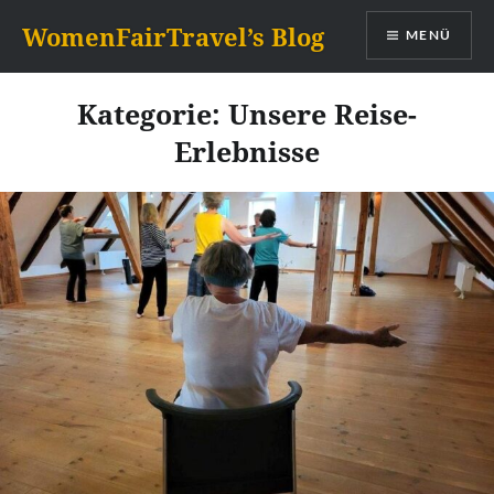
Zum
WomenFairTravel’s Blog
MENÜ
Inhalt
springen
Kategorie:
Unsere Reise-
Erlebnisse