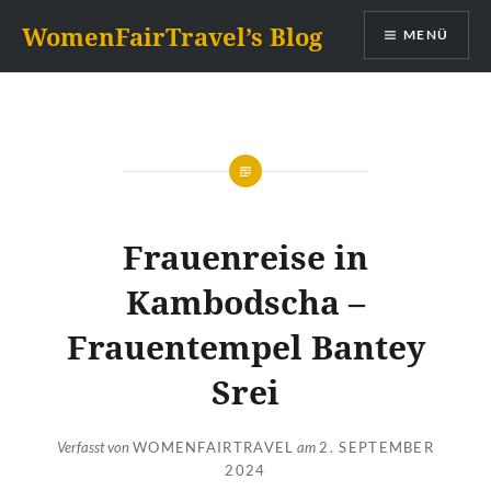
Zum
WomenFairTravel’s Blog
MENÜ
Inhalt
springen
Frauenreise in
Kambodscha –
Frauentempel Bantey
Srei
Verfasst von
WOMENFAIRTRAVEL
am
2. SEPTEMBER
2024