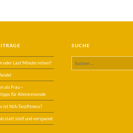
EITRÄGE
SUCHE
Suchen
n oder Last Minute reisen?
nach:
Wandel
en als Frau –
tipps für Alleinreisende
v ist NIA-Tanzfitness?
ub statt steif und verspannt