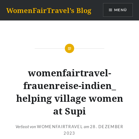
Zum
WomenFairTravel’s Blog
MENÜ
Inhalt
springen
womenfairtravel-
frauenreise-indien_
helping village women
at Supi
Verfasst von
WOMENFAIRTRAVEL
am
28. DEZEMBER
2023