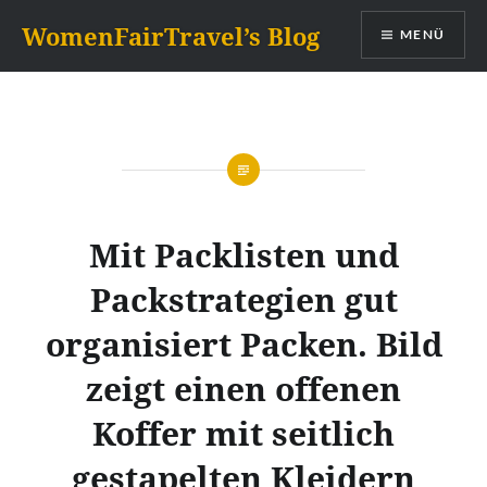
Zum
WomenFairTravel’s Blog
MENÜ
Inhalt
springen
Mit Packlisten und
Packstrategien gut
organisiert Packen. Bild
zeigt einen offenen
Koffer mit seitlich
gestapelten Kleidern