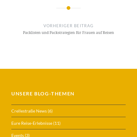
Beitragsnavigation
VORHERIGER BEITRAG
Packlisten und Packstrategien für Frauen auf Reisen
UNSERE BLOG-THEMEN
Crellestraße News
(6)
Eure Reise-Erlebnisse
(11)
Events
(3)