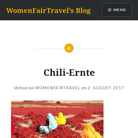
Zum
WomenFairTravel’s Blog
MENÜ
Inhalt
springen
Chili-Ernte
Verfasst von
WOMENFAIRTRAVEL
am
2. AUGUST 2017