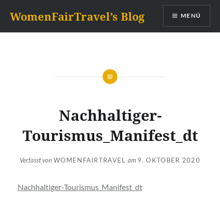
Zum
WomenFairTravel’s Blog
MENÜ
Inhalt
springen
Nachhaltiger-
Tourismus_Manifest_dt
Verfasst von
WOMENFAIRTRAVEL
am
9. OKTOBER 2020
Nachhaltiger-Tourismus_Manifest_dt