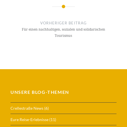
Beitragsnavigation
VORHERIGER BEITRAG
Für einen nachhaltigen, sozialen und solidarischen
Tourismus
UNSERE BLOG-THEMEN
Crellestraße News
(6)
Eure Reise-Erlebnisse
(11)