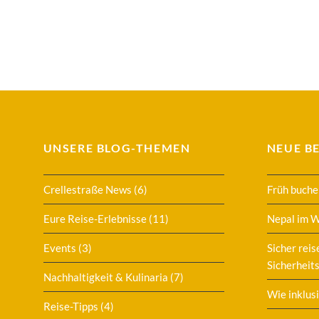
UNSERE BLOG-THEMEN
NEUE B
Crellestraße News
(6)
Früh buche
Eure Reise-Erlebnisse
(11)
Nepal im 
Events
(3)
Sicher reis
Sicherheits
Nachhaltigkeit & Kulinaria
(7)
Wie inklusi
Reise-Tipps
(4)