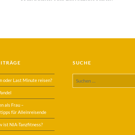
EITRÄGE
SUCHE
Suchen
n oder Last Minute reisen?
nach:
Wandel
en als Frau –
tipps für Alleinreisende
v ist NIA-Tanzfitness?