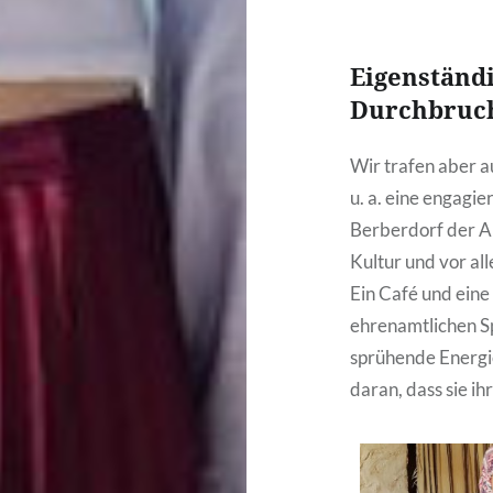
Eigenständ
Durchbruc
Wir trafen aber 
u. a. eine engagie
Berberdorf der A
Kultur und vor a
Ein Café und eine
ehrenamtlichen Spr
sprühende Energie
daran, dass sie i