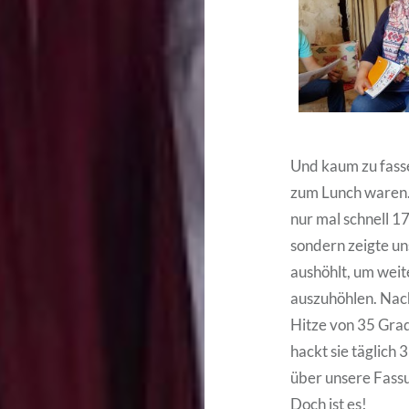
Und kaum zu fasse
zum Lunch waren. D
nur mal schnell 1
sondern zeigte un
aushöhlt, um wei
auszuhöhlen. Nach
Hitze von 35 Grad
hackt sie täglich
über unsere Fassu
Doch ist es!