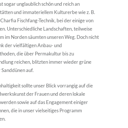
st sogar unglaublich schön und reich an
tten und immateriellem Kulturerbe wie z. B.
 Charfia Fischfang-Technik, bei der einige von
fen. Unterschiedliche Landschaften, teilweise
llem im Norden säumten unseren Weg. Doch nicht
nk der vielfältigen Anbau- und
oden, die über Permakultur bis zu
lung reichen, blitzten immer wieder grüne
r Sanddünen auf.
ltigkeit sollte unser Blick vorrangig auf die
ndwerkskunst der Frauen und deren lokale
 werden sowie auf das Engagement einiger
nnen, die in unser vielseitiges Programm
en.