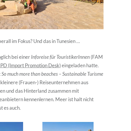
all im Fokus? Und das in Tunesien …
lich bei einer
Inforeise für TouristikerInnen
(FAM
IPD (Import Promotion Desk)
eingeladen hatte.
:
So much more than beaches – Sustainable Turisme
kleinere (Frauen-) Reiseunternehmen aus
en und das Hinterland zusammen mit
eanbietern kennenlernen. Meer ist halt nicht
st es auch.