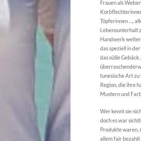
Frauen als Weber
Korbflechterinne
Töpferinnen …, al
Lebensunterhalt z
Handwerk weiterz
das speziell in d
das süße Gebäck „
überraschenderwe
tunesische Art zu
Region, die ihre 
Mustern und Farb
Wer kennt sie nic
doch es war sichtl
Produkte waren, 
allem fair bezahl