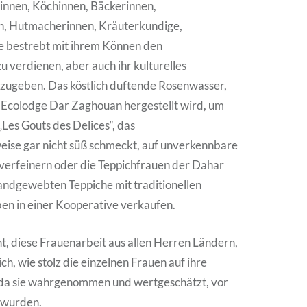
innen, Köchinnen, Bäckerinnen,
n, Hutmacherinnen, Kräuterkundige,
le bestrebt mit ihrem Können den
u verdienen, aber auch ihr kulturelles
ugeben. Das köstlich duftende Rosenwasser,
er Ecolodge Dar Zaghouan hergestellt wird, um
Les Gouts des Delices“, das
ise gar nicht süß schmeckt, auf unverkennbare
 verfeinern oder die Teppichfrauen der Dahar
handgewebten Teppiche mit traditionellen
en in einer Kooperative verkaufen.
ht, diese Frauenarbeit aus allen Herren Ländern,
ich, wie stolz die einzelnen Frauen auf ihre
da sie wahrgenommen und wertgeschätzt, vor
t wurden.