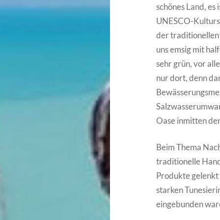
schönes Land, es i
UNESCO-Kulturstä
der traditionellen
uns emsig mit hal
sehr grün, vor a
nur dort, denn da
Bewässerungsmeth
Salzwasserumwand
Oase inmitten de
Beim Thema Nachha
traditionelle Ha
Produkte gelenkt
starken Tunesieri
eingebunden war