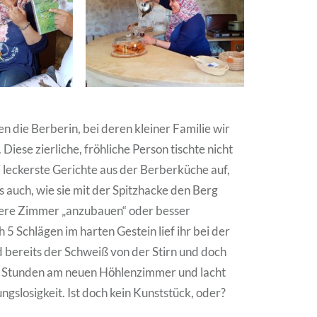
n die Berberin, bei deren kleiner Familie wir
iese zierliche, fröhliche Person tischte nicht
7 leckerste Gerichte aus der Berberküche auf,
s auch, wie sie mit der Spitzhacke den Berg
tere Zimmer „anzubauen“ oder besser
 5 Schlägen im harten Gestein lief ihr bei der
 bereits der Schweiß von der Stirn und doch
 3 Stunden am neuen Höhlenzimmer und lacht
ngslosigkeit. Ist doch kein Kunststück, oder?