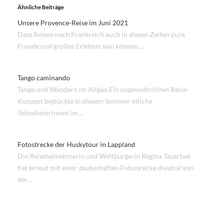
Ähnliche Beiträge
Unsere Provence-Reise im Juni 2021
Dass Reisen nach Frankreich auch in diesen Zeiten pure
Freude und großes Erlebnis sein können,…
Tango caminando
Tango und Wandern im Allgäu Ein ungewöhnliches Reise-
Konzept beglückte in diesem Sommer etliche
Teilnehmerinnen im…
Fotostrecke der Huskytour in Lappland
Die Reiseteilnehmerin und Weltbürgerin Regina Tauschek
hat erneut mit einer zauberhaften Fotostrecke diesmal von
der…