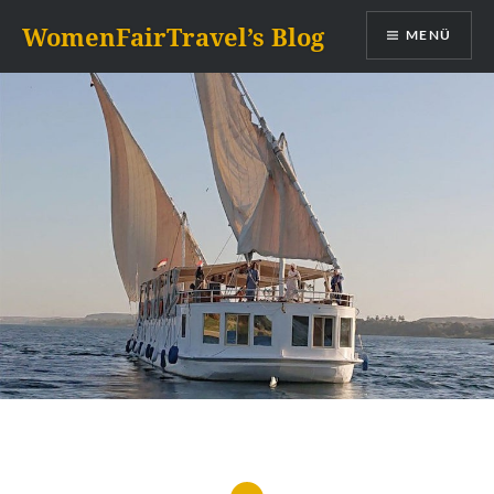
Zum
WomenFairTravel’s Blog
MENÜ
Inhalt
springen