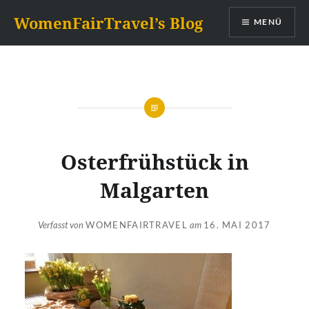
Zum
WomenFairTravel’s Blog
MENÜ
Inhalt
springen
Osterfrühstück in
Malgarten
Verfasst von
WOMENFAIRTRAVEL
am
16. MAI 2017