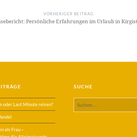
VORHERIGER BEITRAG
isebericht: Persönliche Erfahrungen im Urlaub in Kirgis
EITRÄGE
SUCHE
Suchen
n oder Last Minute reisen?
nach:
Wandel
en als Frau –
tipps für Alleinreisende